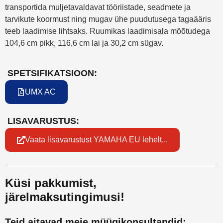
transportida muljetavaldavat tööriistade, seadmete ja
tarvikute koormust ning mugav ühe puudutusega tagaääris
teeb laadimise lihtsaks. Ruumikas laadimisala mõõtudega
104,6 cm pikk, 116,6 cm lai ja 30,2 cm sügav.
SPETSIFIKATSIOON:
UMX AC
LISAVARUSTUS:
Vaata lisavarustust YAMAHA EU lehelt...
Küsi pakkumist,
järelmaksutingimusi!
Teid aitavad meie müügikonsultandid: