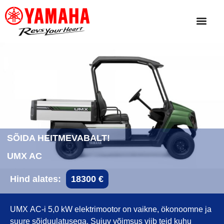
SÕIDA HEITMEVABALT!
UMX AC
Hind alates:
18300 €
UMX AC-i 5,0 kW elektrimootor on vaikne, ökonoomne ja
suure sõiduulatusega. Sujuv võimsus viib teid kuhu