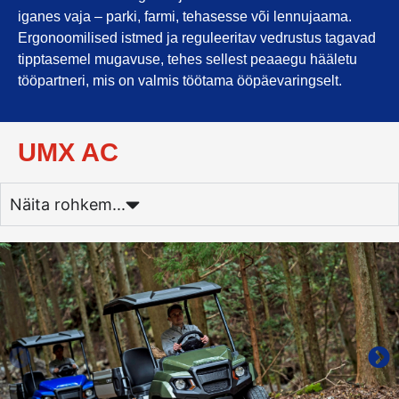
iganes vaja – parki, farmi, tehasesse või lennujaama.
Ergonoomilised istmed ja reguleeritav vedrustus tagavad
tipptasemel mugavuse, tehes sellest peaaegu hääletu
tööpartneri, mis on valmis töötama ööpäevaringselt.
UMX AC
Näita rohkem...
UMX AC