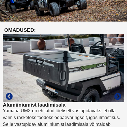
OMADUSED:
K
U
m
t
r
k
j
s
Alumiiniumist laadimisala
Yamaha UMX on ehitatud tõeliselt vastupidavaks, et olla
valmis rasketeks töödeks ööpäevaringselt, igas ilmastikus.
Selle vastupidav alumiiniumist laadimisala võimaldab