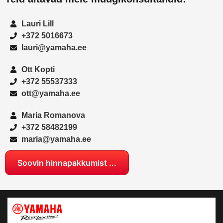
Lauri Lill
+372 5016673
lauri@yamaha.ee
Ott Kopti
+372 55537333
ott@yamaha.ee
Maria Romanova
+372 58482199
maria@yamaha.ee
Soovin hinnapakkumist ...