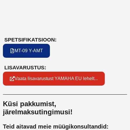
m
v
SPETSIFIKATSIOON:
MT-09 Y-AMT
LISAVARUSTUS:
Vaata lisavarustust YAMAHA EU lehelt...
Küsi pakkumist,
järelmaksutingimusi!
Teid aitavad meie müügikonsultandid: