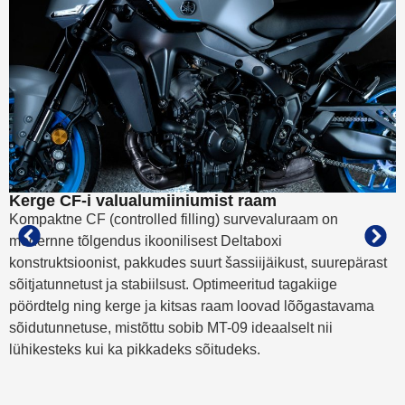
Kerge CF-i valualumiiniumist raam
R
r
Kompaktne CF (controlled filling) survevaluraam on
T
modernne tõlgendus ikoonilisest Deltaboxi
s
konstruktsioonist, pakkudes suurt šassiijäikust, suurepärast
s
sõitjatunnetust ja stabiilsust. Optimeeritud tagakiige
T
pöördtelg ning kerge ja kitsas raam loovad lõõgastavama
u
sõidutunnetuse, mistõttu sobib MT-09 ideaalselt nii
t
lühikesteks kui ka pikkadeks sõitudeks.
B
t