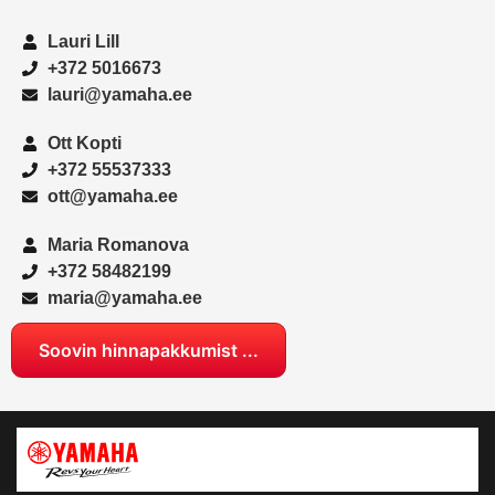
Lauri Lill
+372 5016673
lauri@yamaha.ee
Ott Kopti
+372 55537333
ott@yamaha.ee
Maria Romanova
+372 58482199
maria@yamaha.ee
Soovin hinnapakkumist ...