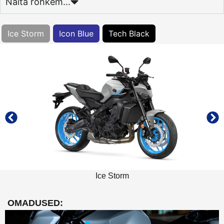
Näita rohkem...
MT-09 Y-AMT (Automaat)
Ice Storm
Icon Blue
Tech Black
Ice Storm
Ice Storm
OMADUSED: