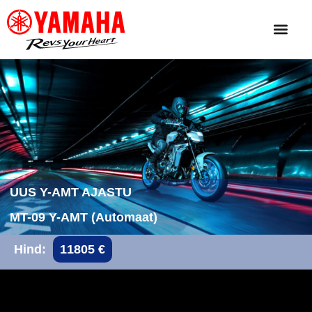
UUS Y-AMT AJASTU
MT-09 Y-AMT (Automaat)
Hind:
11805 €