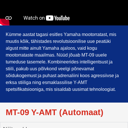
Kümme aastat tagasi esitles Yamaha mootorratast, mis
muutis kõik, tähistades revolutsioonilise uue peatüki
algust mitte ainult Yamaha ajaloos, vaid kogu
mootorrataste maailmas. Nüüd jõuab MT-09 uuele
tumeduse tasemele. Kombineerides intelligentsust ja
stiili, pakub uus põlvkond veelgi põnevamat
sõidukogemust ja puhast adrenaliini koos agressiivse ja
erksa stiiliga ning esmaklassilise Y-AMT
spetsifikatsiooniga, mis sisaldab uusimat tehnoloogiat.
MT-09 Y-AMT (Automaat)