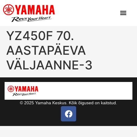
YZ450F 70.
AASTAPÄEVA
VÄLJAANNE-3
© 2025 Yamaha Keskus. Kõik õigused on kaitstud.