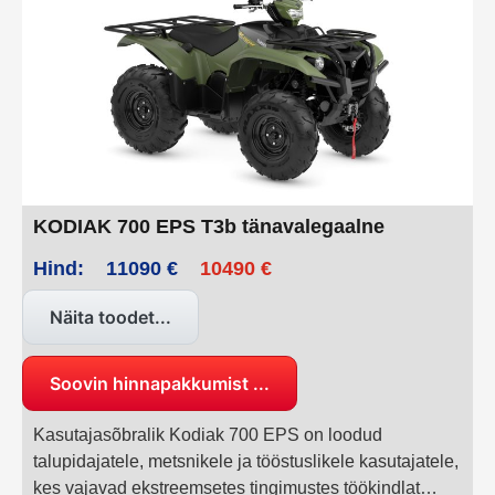
töö tegemisel kui vaba aja veetmisel.
KODIAK 700 EPS T3b tänavalegaalne
Hind:
11090 €
10490 €
Näita toodet...
Soovin hinnapakkumist ...
Kasutajasõbralik Kodiak 700 EPS on loodud
talupidajatele, metsnikele ja tööstuslikele kasutajatele,
kes vajavad ekstreemsetes tingimustes töökindlat