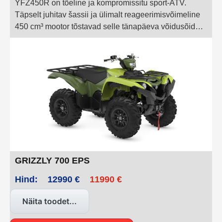
YFZ450R on tõeline ja kompromissitu sport-ATV.
Täpselt juhitav šassii ja ülimalt reageerimisvõimeline
450 cm³ mootor tõstavad selle tänapäeva võidusõidu
tipp-ATV-de hulka, pakkudes professionaalset
sõiduelamust ja maksimaalset kontrolli igal rajal.
GRIZZLY 700 EPS
Hind:
12990 €
11990 €
Näita toodet...