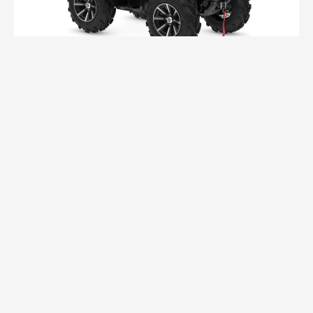
GRIZZLY 700 EPS SE tänavalegaalne
Hind:
14020 €
Näita toodet...
Soovin hinnapakkumist ...
Kõigile #DRIVENBYFREEDOM entusiastidele, kes
otsivad ainulaadse stiili ja tippjõudlusega masinat –
Grizzly 700 EPS SE on meie kõige vastupidavam ja
kompaktsem erimudel. Võimas 686 cm³ mootor ja
tugev šassii annavad sulle täieliku vabaduse avastada
uusi kohti, olgu see siis metsaradadel, mägedes või
sügaval looduses.