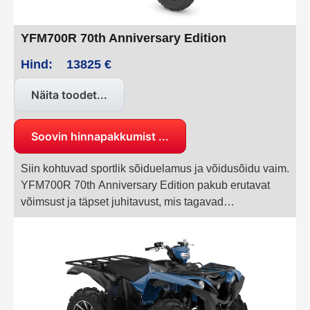
YFM700R 70th Anniversary Edition
Hind:
13825 €
Näita toodet...
Soovin hinnapakkumist ...
Siin kohtuvad sportlik sõiduelamus ja võidusõidu vaim.
YFM700R 70th Anniversary Edition pakub erutavat
võimsust ja täpset juhitavust, mis tagavad
adrenaliinirohke sõidu igat tüüpi maastikul. Ja kui
pühendad end täielikult sõidu kätte, näitab see tõeline
võidusõidust inspireeritud ATV, mida
#DRIVENBYVICTORY tegelikult tähendab.