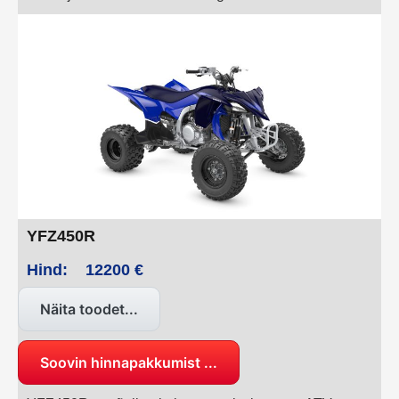
tarbe-ATV-d. Elektroonilise roolivõimendi ja teiste
professionaalsete funktsioonidega universaalne
sõiduk pakub mugavust ja usaldusväärsust kogu
päeva tööks.
YFZ450R
Hind:
12200 €
Näita toodet...
Soovin hinnapakkumist ...