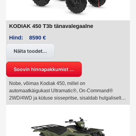
KODIAK 450 T3b tänavalegaalne
Hind:
8590 €
Näita toodet...
Soovin hinnapakkumist ...
Nobe, võimas Kodiak 450, millel on
automaatkäigukast Ultramatic®, On-Command®
2WD/4WD ja kütuse sissepritse, sisaldab hulgaliselt
funktsioone, mida algtaseme masinalt tõenäoliselt ei
ootaks. Kodiak 450 on tõesti konstrueeritud neile, kes
järgivad motot #DRIVENBYRESULTS.