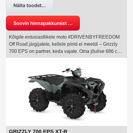
Näita toodet...
Soovin hinnapakkumist ...
Kõigile entusiastlikele moto #DRIVENBYFREEDOM
Off Road järgijatele, kellele piirid ei meeldi – Grizzly
700 EPS on partner, keda vajate. Oma jõulise 686 cm³
mootori ja vastupidava šassiiga on Grizzly oma
kategoorias liider ning üks maailma sitkemaid
kompaktseid maastikusõidukeid, pakkudes teile
rohkem vabadust seiklemiseks.
GRIZZLY 700 EPS XT-R