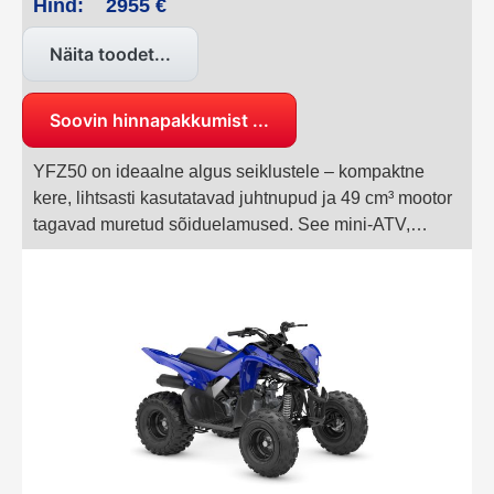
Hind:
2955 €
Näita toodet...
Soovin hinnapakkumist ...
YFZ50 on ideaalne algus seiklustele – kompaktne
kere, lihtsasti kasutatavad juhtnupud ja 49 cm³ mootor
tagavad muretud sõiduelamused. See mini-ATV,
mõeldud 6–9-aastastele lastele, on loodud pakkuma
tundide viisi pererõõmu ja ohutut seiklust.