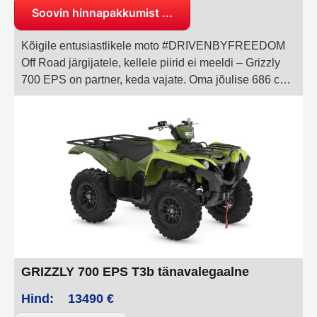
Soovin hinnapakkumist ...
Kõigile entusiastlikele moto #DRIVENBYFREEDOM
Off Road järgijatele, kellele piirid ei meeldi – Grizzly
700 EPS on partner, keda vajate. Oma jõulise 686 cm³
mootori ja vastupidava šassiiga on Grizzly oma
kategoorias liider ning üks maailma sitkemaid
kompaktseid maastikusõidukeid, pakkudes teile
rohkem vabadust seiklemiseks.
GRIZZLY 700 EPS T3b tänavalegaalne
Hind:
13490 €