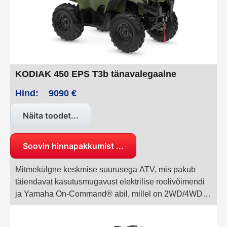
KODIAK 450 EPS T3b tänavalegaalne
Hind:
9090 €
Näita toodet...
Soovin hinnapakkumist ...
Mitmekülgne keskmise suurusega ATV, mis pakub
täiendavat kasutusmugavust elektrilise roolivõimendi
ja Yamaha On-Command® abil, millel on 2WD/4WD ja
diferentsiaalilukk. Kodiak 450 EPS on kasulik
tarbesõidukist kaaslane, olles alati valmis aitama nii