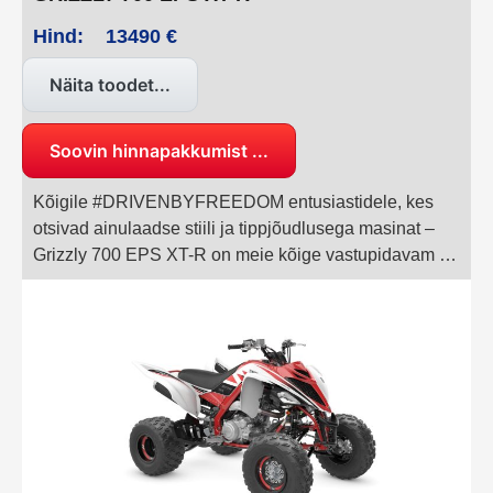
Hind:
13490 €
Näita toodet...
Soovin hinnapakkumist ...
Kõigile #DRIVENBYFREEDOM entusiastidele, kes
otsivad ainulaadse stiili ja tippjõudlusega masinat –
Grizzly 700 EPS XT-R on meie kõige vastupidavam ja
kompaktsem erimudel. Võimas 686 cm³ mootor ja
tugev šassii annavad sulle täieliku vabaduse avastada
uusi kohti, olgu see siis metsaradadel, mägedes või
sügaval looduses.