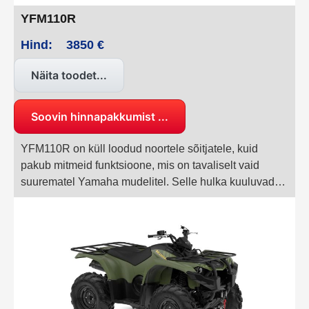
YFM110R
Hind:
3850 €
Näita toodet...
Soovin hinnapakkumist ...
YFM110R on küll loodud noortele sõitjatele, kuid
pakub mitmeid funktsioone, mis on tavaliselt vaid
suurematel Yamaha mudelitel. Selle hulka kuuluvad
kahe stantsitud õõtshoovadega sõltumatu
esivedrustus, CVT-käigukast ja elektriline käivitus,
tagades noortele sõitjatele turvalise, sujuva ja lõbusa
sõiduelamuse.