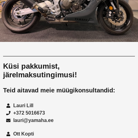
Küsi pakkumist,
järelmaksutingimusi!
Teid aitavad meie müügikonsultandid:
Lauri Lill
+372 5016673
lauri@yamaha.ee
Ott Kopti