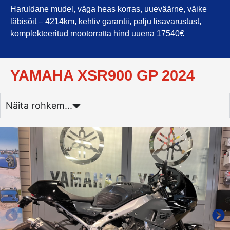
Haruldane mudel, väga heas korras, uueväärne, väike
läbisõit – 4214km, kehtiv garantii, palju lisavarustust,
komplekteeritud mootorratta hind uuena 17540€
YAMAHA XSR900 GP 2024
Näita rohkem...
YAMAHA XSR900 GP 2024