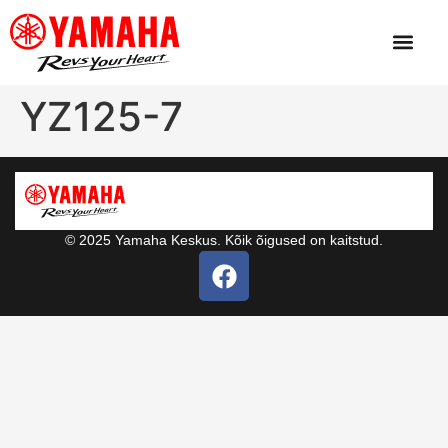
YZ125-7
© 2025 Yamaha Keskus. Kõik õigused on kaitstud.