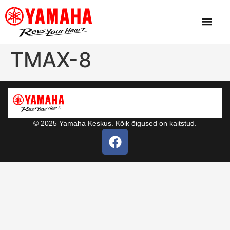
TMAX-8
© 2025 Yamaha Keskus. Kõik õigused on kaitstud.